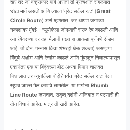
खरं तर जो वक्राकार मार्ग असतो तो प्रत्यक्षात सगळ्यात
छोटा मार्ग असतो आणि त्याला ‘ग्रेट सर्कल रूट’ (
Great
Circle Route
) असं म्हणतात. जर आपण जगाच्या
नकाशावर मुंबई – न्यूयॉर्कला जोडणारी सरळ रेष काढली आणि
त्या रेषेवरच्या दर दहा मैलानी (दहा हा आकडा पूर्णपणे रॅन्डम
आहे. तो दोन, पन्नास किंवा शंभरही घेऊ शकता) असणार्‍या
बिंदूंचे अक्षांश आणि रेखांश काढले आणि मुंबईहून निघाल्यापासून
एकानंतर एक या बिंदूंवरून बोट अथवा विमान चालवत
निघालात तर न्यूयॉर्कला पोहोचेपर्यंत ‘ग्रेट सर्कल रूट’ पेक्षा
खूपच जास्त मैल कापावे लागतील. या मार्गाला
Rhumb
Line Route
म्हणतात. सकृत् दर्शनी अजिबात न पटणारी ही
दोन विधानं आहेत. मात्र ती खरी आहेत.