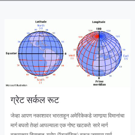
ग्रेट सर्कल रूट
जेव्हा आपण नकाशावर भारताहून अमेरिकेकडे जाणार्‍या विमानांचा
मार्ग बघतो तेव्हां आपल्याला एक गोष्ट खटकते. सारे मार्ग
वक्राकार दिसतात. यूरोप (ऍटलांटिक) वरून जाणारा मार्ग