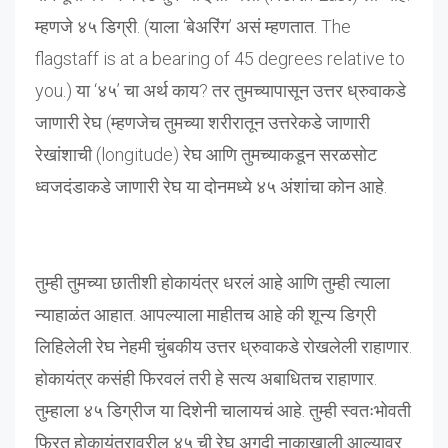
म्हणजे ४५ डिग्री. (याला ‘बेअरिंग’ असं म्हणतात. The
flagstaff is at a bearing of 45 degrees relative to
you.) या ‘४५’ चा अर्थ काय? तर तुमच्यापासून उत्तर ध्रुवाकडे
जाणारी रेघ (म्हणजेच तुमच्या शरीरातून उत्तरेकडे जाणारी
रेखांशाची (longitude) रेघ आणि तुमच्याकडून सरळसोट
ध्वजदंडाकडे जाणारी रेघ या दोनमध्ये ४५ अंशांचा कोन आहे.
तुम्ही तुमच्या छातीशी होकायंत्र धरलं आहे आणि तुम्ही त्याला
न्याहाळंत आहात. आपल्याला माहीतच आहे की शून्य डिग्री
लिहिलेली रेघ नेहमी चुंबकीय उत्तर ध्रुवाकडे रोखलेली राहाणार.
होकायंत्र कसंही फिरवलं तरी हे सत्य अबाधितच राहाणार.
तुम्हाला ४५ डिग्रीज या दिशेनी चालायचं आहे. तुम्ही स्वतःभोवती
फिरत होकायंत्रावरील ४५ ची रेघ अगदी नाकाखाली आल्यावर