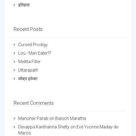
इतिहास
Recent Posts
Cursed Prodigy
Lou - Man Eater??
Melitta Filter
Uttarapath
कोब्रा इफेक्ट
Recent Comments
Manohar Parab
on
Baloch Maratha
Devappa Kanthanna Shetty
on
Eve Yvonne Maday de
Maros