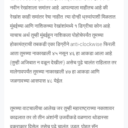
नवीन रेखांशाला समांतर आहे. आपल्याला माहीतच आहे की
रेखांश काही समांतर रेषा नाहीत. त्या दोन्ही ध्रुवांपाशी मिळतात.
मुंबईच्या आणि नाशिकच्या रेखांशांमध्ये १ डिग्रीचा कोन आहे.
याचाच अर्थ तुम्ही मुंबईहून नाशिकला पोहोचेपर्यंत तुमच्या
होकायंत्राची तबकडी एका डिग्रीने anti-clockwise फिरली.
आता तुमच्या नाकाखाली ४५ नसून ४६ हा आकडा आला आहे.
(तुम्ही अजिबात न वळून देखील!) असेच पुढे चालंत राहिलात तर
मालेगावपर्यंत तुमच्या नाकाखाली ४७ हा आकडा आणि
जळगावच्या आसपास ४८ येईल.
तुमच्या वाटचालीचा आलेख जर तुम्ही महाराष्ट्राच्या नकाशावर
काढलात तर तो तीन अंशांनी उजवीकडे वळणारा थोडास्सा
वक्राकार दिसेल. तसेच पुढे चालंत, उडत, पोहत सॅन