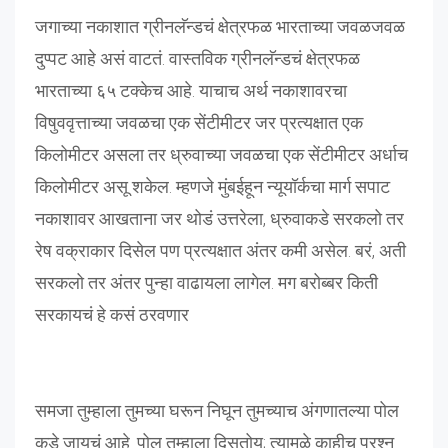
जगाच्या नकाशात ग्रीनलॅन्डचं क्षेत्रफळ भारताच्या जवळजवळ
दुप्पट आहे असं वाटतं. वास्तविक ग्रीनलॅन्डचं क्षेत्रफळ
भारताच्या ६५ टक्केच आहे. याचाच अर्थ नकाशावरचा
विषुववृत्ताच्या जवळचा एक सेंटीमीटर जर प्रत्यक्षात एक
किलोमीटर असला तर ध्रुवाच्या जवळचा एक सेंटीमीटर अर्धाच
किलोमीटर असू शकेल. म्हणजे मुंबईहून न्यूयॉर्कचा मार्ग सपाट
नकाशावर आखताना जर थोडं उत्तरेला, ध्रुवाकडे सरकलो तर
रेष वक्राकार दिसेल पण प्रत्यक्षात अंतर कमी असेल. बरं, अती
सरकलो तर अंतर पुन्हा वाढायला लागेल. मग बरोब्बर किती
सरकायचं हे कसं ठरवणार
समजा तुम्हाला तुमच्या घरून निघून तुमच्याच अंगणातल्या पोल
कडे जायचं आहे. पोल तुम्हाला दिसतोय; त्यामुळे काहीच प्रश्न